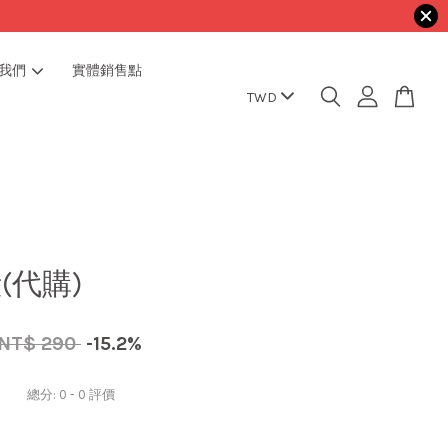
我們
實體銷售點
(代購)
NT$ 290
-15.2%
總分:
0
-
0
評價