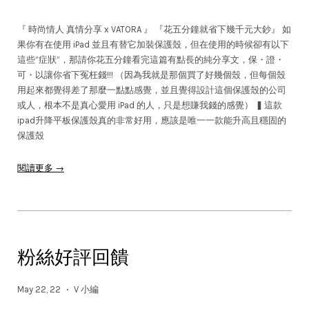
『 時尚情人 真情分享 x VATORA 』 『花五分鐘就省下幾千元大鈔』 如
果你有在使用 iPad 並且有替它加裝保護殼，但在使用的時候卻有以下
這些”症狀”，那請你花五分鐘看完這篇有點長的純分享文，保・證・
可・以讓你省下冤枉錢!!! （因為我就是那個買了好幾個殼，但每個殼
用起來都覺得差了那麼一點點感覺，並且覺得設計這個保護殼的公司
或人，根本不是真心愛用 iPad 的人，只是想賺我錢的感覺） ▍這款
ipad升降平板保護殼真的非常好用，應該是唯一一款能升高且穩固的
保護殼
閱讀更多 →
粉絲好評回饋
May 22, 22
V 小編
•