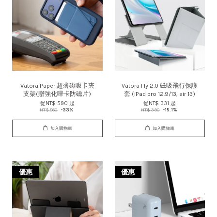
Vatora Paper 超薄磁吸卡夾
Vatora Fly 2.0 磁吸飛行保護
支架(贈強化嗶卡防磁片)
套 (iPad pro 12.9/13, air 13)
從
NT$ 590
起
從
NT$ 331
起
NT$ 880
-33%
NT$ 390
-15.1%
加入購物車
加入購物車
優惠
優惠