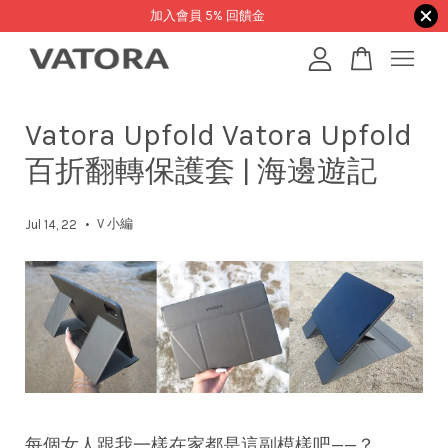
加入會員 5% 回饋金
您的購物車目前還是空的。
Vatora Upfold Vatora Upfold
百折翻轉保護套 | 海邊遊記
繼續購物
•
V 小編
Jul 14, 22
每個女人跟我一樣在家都是這副模樣吧——？