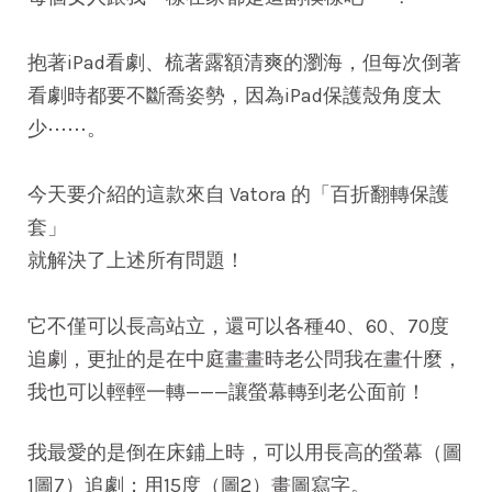
抱著iPad看劇、梳著露額清爽的瀏海，但每次倒著
看劇時都要不斷喬姿勢，因為iPad保護殼角度太
少⋯⋯。
今天要介紹的這款來自 Vatora 的「百折翻轉保護
套」
就解決了上述所有問題！
它不僅可以長高站立，還可以各種40、60、70度
追劇，更扯的是在中庭畫畫時老公問我在畫什麼，
我也可以輕輕一轉———讓螢幕轉到老公面前！
我最愛的是倒在床鋪上時，可以用長高的螢幕（圖
1圖7）追劇；用15度（圖2）畫圖寫字。