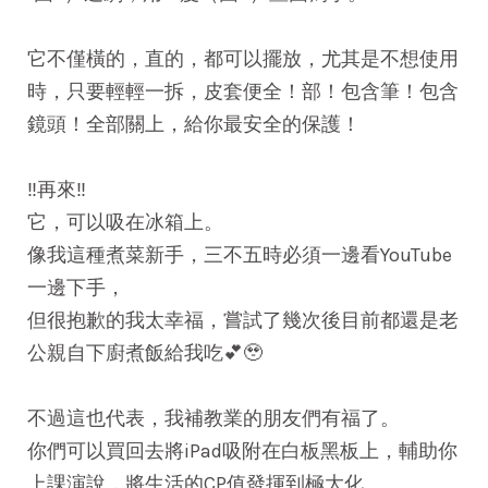
它不僅橫的，直的，都可以擺放，尤其是不想使用
時，只要輕輕一拆，皮套便全！部！包含筆！包含
鏡頭！全部關上，給你最安全的保護！
‼️再來‼️
它，可以吸在冰箱上。
像我這種煮菜新手，三不五時必須一邊看YouTube
一邊下手，
但很抱歉的我太幸福，嘗試了幾次後目前都還是老
公親自下廚煮飯給我吃💕🥹
不過這也代表，我補教業的朋友們有福了。
你們可以買回去將iPad吸附在白板黑板上，輔助你
上課演說，將生活的CP值發揮到極大化。