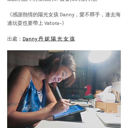
《感謝熱情的陽光女孩 Danny，愛不釋手，連去海
邊玩耍也要帶上 Vatora~》
出處：
Danny 丹 妮 陽 光 女 孩