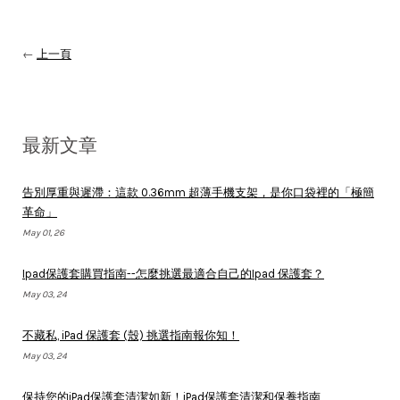
←
上一頁
最新文章
告別厚重與遲滯：這款 0.36mm 超薄手機支架，是你口袋裡的「極簡
革命」
May 01, 26
Ipad保護套購買指南--怎麼挑選最適合自己的Ipad 保護套？
May 03, 24
不藏私, iPad 保護套 (殼) 挑選指南報你知！
May 03, 24
保持您的iPad保護套清潔如新！iPad保護套清潔和保養指南