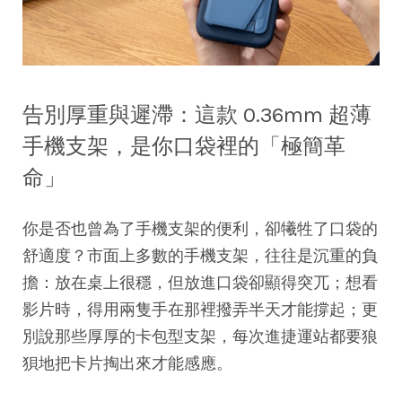
告別厚重與遲滯：這款 0.36mm 超薄
手機支架，是你口袋裡的「極簡革
命」
你是否也曾為了手機支架的便利，卻犧牲了口袋的
舒適度？市面上多數的手機支架，往往是沉重的負
擔：放在桌上很穩，但放進口袋卻顯得突兀；想看
影片時，得用兩隻手在那裡撥弄半天才能撐起；更
別說那些厚厚的卡包型支架，每次進捷運站都要狼
狽地把卡片掏出來才能感應。