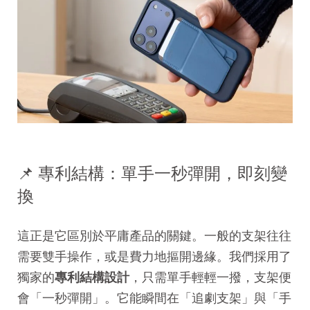
📌 專利結構：單手一秒彈開，即刻變
換
這正是它區別於平庸產品的關鍵。一般的支架往往
需要雙手操作，或是費力地摳開邊緣。我們採用了
獨家的
專利結構設計
，只需單手輕輕一撥，支架便
會「一秒彈開」。它能瞬間在「追劇支架」與「手