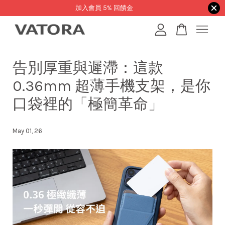
加入會員 5% 回饋金
您的購物車目前還是空的。
告別厚重與遲滯：這款
0.36mm 超薄手機支架，是你
繼續購物
口袋裡的「極簡革命」
May 01, 26