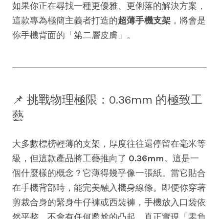
如果你正在尋找一種更優雅、更俐落的解決方案，
這款專為極簡主義者打造的
超薄手機支架
，將會是
你手機背面的「第二層皮膚」。
📌 挑戰物理極限：0.36mm 的極致工
藝
大多數標榜輕薄的支架，厚度往往還停留在毫米等
級，但這款產品將工藝推向了
0.36mm
。這是一
個什麼樣的概念？它薄得幾乎像一張紙。當它貼合
在手機背部時，能完美融入機身線條。即便你穿著
剪裁合身的緊身牛仔褲或西裝褲，手機放入口袋依
然平整，不會有任何尷尬的凸起，真正實現「零負