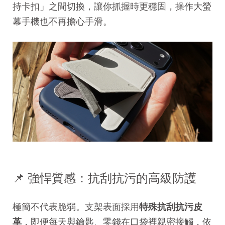
持卡扣」之間切換，讓你抓握時更穩固，操作大螢
幕手機也不再擔心手滑。
📌 強悍質感：抗刮抗污的高級防護
極簡不代表脆弱。支架表面採用
特殊抗刮抗污皮
革
，即便每天與鑰匙、零錢在口袋裡親密接觸，依