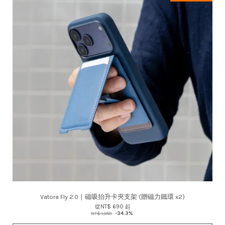
Vatora Fly 2.0｜磁吸抬升卡夾支架 (贈磁力鐵環 x2)
從
NT$ 690
起
NT$ 1,050
-34.3%