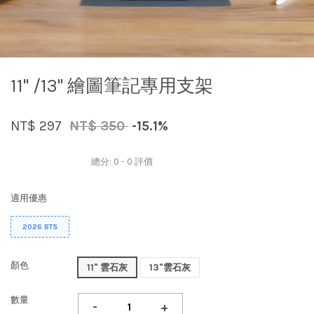
11" /13" 繪圖筆記專用支架
NT$ 297
NT$ 350
-15.1%
總分:
0
-
0
評價
適用優惠
2026 BTS
顏色
11" 雲石灰
13"雲石灰
數量
-
+