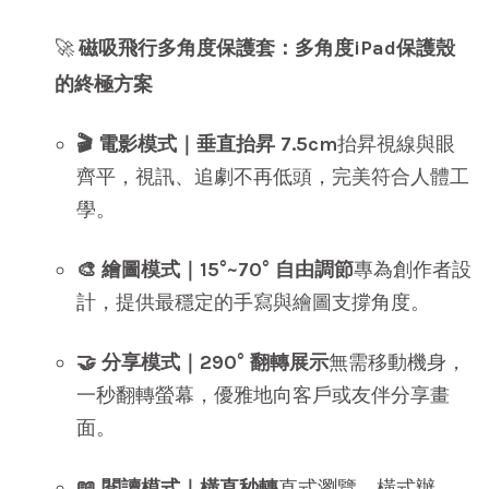
🚀
磁吸飛行多角度保護套：多角度iPad保護殼
的終極方案
🎬 電影模式｜垂直抬昇 7.5cm
抬昇視線與眼
齊平，視訊、追劇不再低頭，完美符合人體工
學。
🎨 繪圖模式｜15°~70° 自由調節
專為創作者設
計，提供最穩定的手寫與繪圖支撐角度。
🤝 分享模式｜290° 翻轉展示
無需移動機身，
一秒翻轉螢幕，優雅地向客戶或友伴分享畫
面。
📖 閱讀模式｜橫直秒轉
直式瀏覽、橫式辦