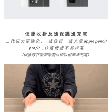
便 捷 收 折 及 邊 保 護 邊 充 電
二 代 磁 力 更 強 化，一 邊 收 折 一 邊 充 電
apple pencil
pro/2
，快 速 便 捷 不 易 掉 落
(保護殼在筆加筆套可磁吸但無法充電)