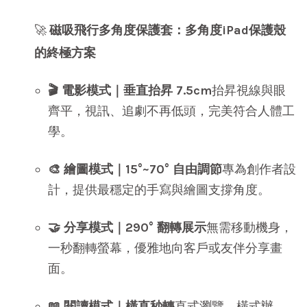
🚀
磁吸飛行多角度保護套：多角度iPad保護殼
的終極方案
🎬 電影模式｜垂直抬昇 7.5cm
抬昇視線與眼
齊平，視訊、追劇不再低頭，完美符合人體工
學。
🎨 繪圖模式｜15°~70° 自由調節
專為創作者設
計，提供最穩定的手寫與繪圖支撐角度。
🤝 分享模式｜290° 翻轉展示
無需移動機身，
一秒翻轉螢幕，優雅地向客戶或友伴分享畫
面。
📖 閱讀模式｜橫直秒轉
直式瀏覽、橫式辦