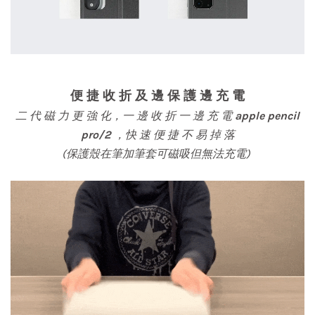
便 捷 收 折 及 邊 保 護 邊 充 電
二 代 磁 力 更 強 化，一 邊 收 折 一 邊 充 電
apple pencil
pro/2
，快 速 便 捷 不 易 掉 落
(保護殼在筆加筆套可磁吸但無法充電)