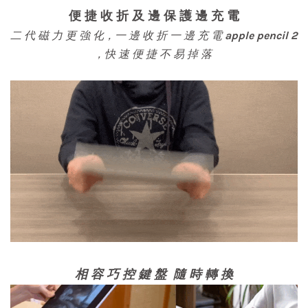
便 捷 收 折 及 邊 保 護 邊 充 電
二 代 磁 力 更 強 化，一 邊 收 折 一 邊 充 電
apple pencil 2
，快 速 便 捷 不 易 掉 落
相 容 巧 控 鍵 盤 隨 時 轉 換