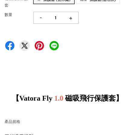
套
數量
-
+
【Vatora Fly
1.0
磁吸飛行保護套】
產品規格