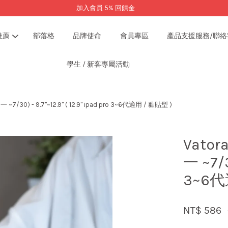
加入會員 5% 回饋金
推薦
部落格
品牌使命
會員專區
產品支援服務/聯絡
學生 / 新客專屬活動
您的購物車目前還是空的。
30) - 9.7"~12.9" ( 12.9" ipad pro 3~6代適用 / 黏貼型 )
繼續購物
Vato
一 ~7/3
3~6代
NT$ 586