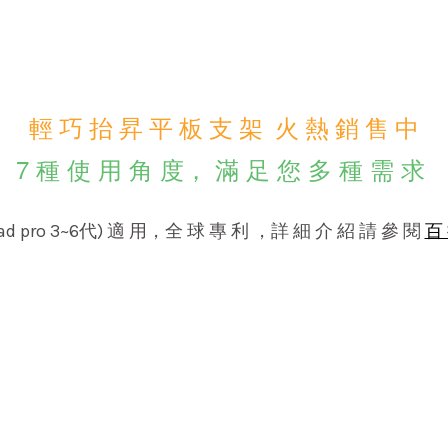
輕 巧 抬 昇 平 板 支 架 火 熱 銷 售 中
7 種 使 用 角 度， 滿 足 您 多 種 需 求
9" ipad pro 3~6代) 適 用，全 球 專 利 ，詳 細 介 紹 請 參 閱
百 