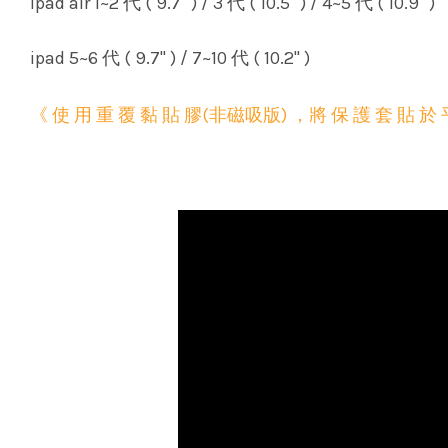
ipad air 1~2 代 ( 9.7" ) / 3 代 ( 10.5" ) / 4~5 代 ( 10.9" )
ipad 5~6 代 ( 9.7" ) / 7~10 代 ( 10.2" )
《 使 用 重 覆 黏 貼 膠(非磁吸版) ，將 保 護 套 貼 於 