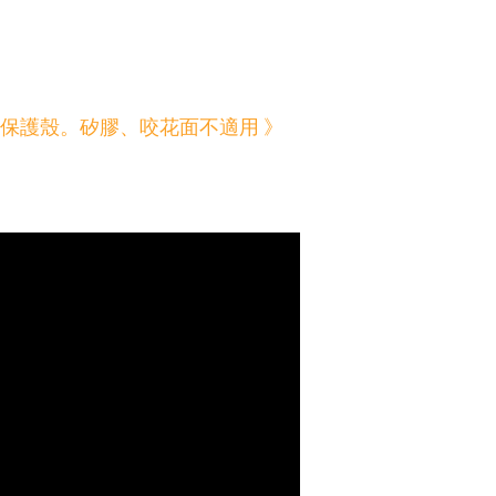
質保護殼。矽膠、咬花面不適用
》