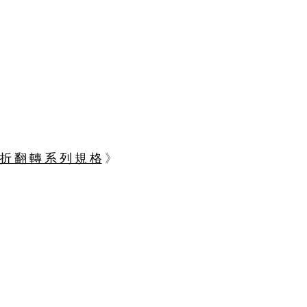
折 翻 轉 系 列 規 格
》