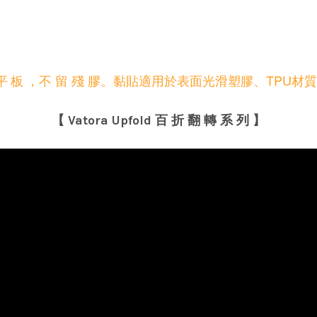
不 留 殘 膠。
黏貼適用於表面光滑塑膠、TPU材
平 板 ，
【 Vatora Upfold 百 折 翻 轉 系 列 】