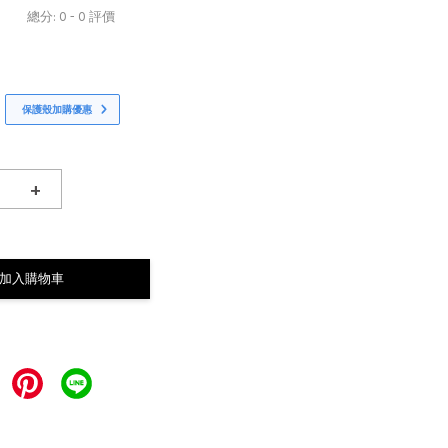
總分:
0
-
0
評價
保護殼加購優惠
+
加入購物車