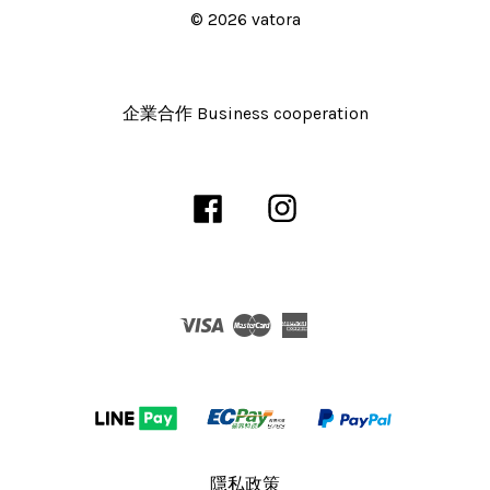
© 2026 vatora
企業合作 Business cooperation
Facebook
Instagram
Visa
Master
American
Express
隱私政策