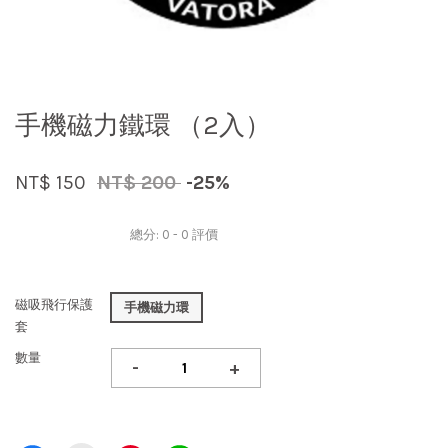
手機磁力鐵環 （2入）
NT$ 150
NT$ 200
-25%
總分:
0
-
0
評價
磁吸飛行保護
手機磁力環
套
數量
-
+