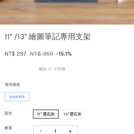
11" /13" 繪圖筆記專用支架
NT$ 297
NT$ 350
-15.1%
總分:
0
-
0
評價
適用優惠
2026 BTS
顏色
11" 雲石灰
13"雲石灰
數量
-
+