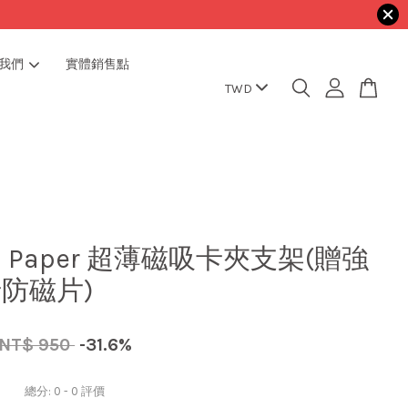
我們
實體銷售點
ra Paper 超薄磁吸卡夾支架(贈強
防磁片)
NT$ 950
-31.6%
總分:
0
-
0
評價