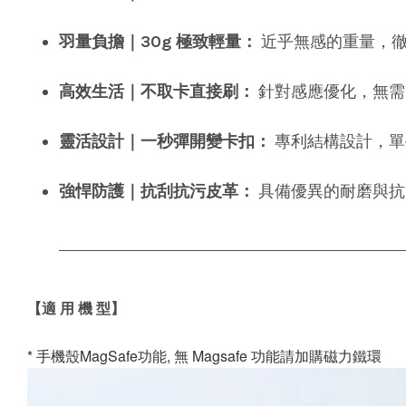
羽量負擔｜30g 極致輕量：
近乎無感的重量，徹
高效生活｜不取卡直接刷：
針對感應優化，無需
靈活設計｜一秒彈開變卡扣：
專利結構設計，單
強悍防護｜抗刮抗污皮革：
具備優異的耐磨與抗
【適 用 機 型】
* 手機殼MagSafe功能, 無 Magsafe 功能請加購磁力鐵環