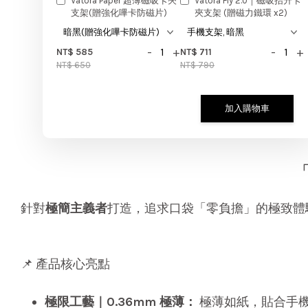
Vatora Paper 超薄磁吸卡夾
Vatora Fly 2.0｜磁吸抬升卡
支架(贈強化嗶卡防磁片)
夾支架 (贈磁力鐵環 x2)
-
+
-
+
NT$ 585
NT$ 711
NT$ 650
NT$ 790
加入購物車
針對
極簡主義者
打造，追求口袋「零負擔」的極致體
📌 產品核心亮點
極限工藝｜0.36mm 極薄：
極薄如紙，貼合手