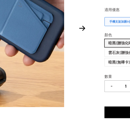
適用優惠
手機支架加購9
顏色
暗黑(贈強化
雲石灰(贈強
暗黑(無嗶卡
數量
-